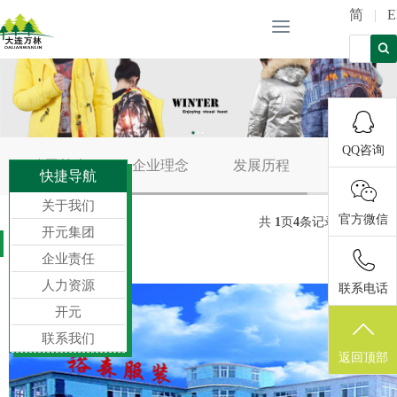
简
|
Toggle
navigation
QQ咨询
公司简介
企业理念
发展历程
下属工
快捷导航
关于我们
官方微信
共
1
页
4
条记录
开元集团
大连基地
企业责任
人力资源
联系电话
开元
联系我们
返回顶部