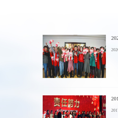
2
2
2
2