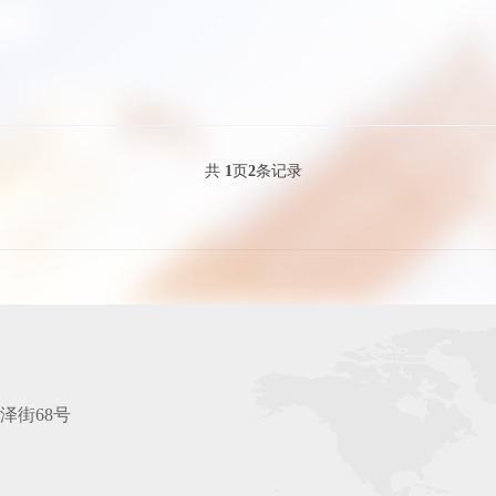
共
1
页
2
条记录
泽街68号