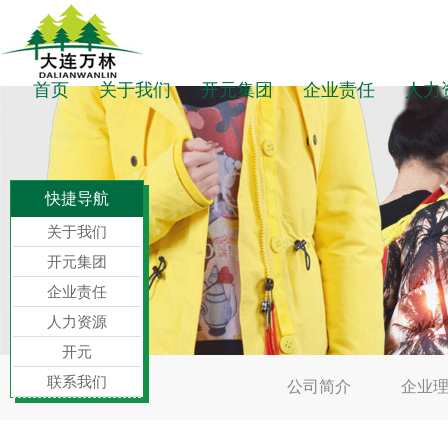
首页
关于我们
开元集团
企业责任
人力
快捷导航
关于我们
开元集团
企业责任
人力资源
开元
联系我们
公司简介
企业