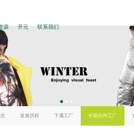
资源
开元
联系我们
理念
发展历程
下属工厂
长期合作工厂