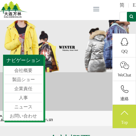
简
|
Toggle
navigation
QQ
ナビゲーション
会社概要
WeChat
製品ショー
企業責任
人事
連絡
ニュース
Wanlin Zongheng（Cambodia）Garment Factory Co.,Ltd
ky開拓
お問い合わせ
丹東港鑫杰服装有限公司
Top
Wanlin Zongheng（Cambodia）Garment Factory Co.,Ltd
ky開拓
丹東港鑫杰服装有限公司